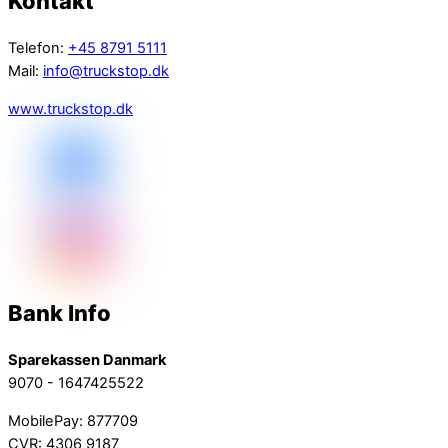
Kontakt
Telefon:
+45 8791 5111
Mail:
info@truckstop.dk
www.truckstop.dk
Bank Info
Sparekassen Danmark
9070 - 1647425522
MobilePay: 877709
CVR: 4306 9187