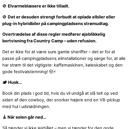
🚫
Elvarmeblæsere er ikke tilladt.
🚫
Det er desuden strengt forbudt at oplade elbiler eller
plug-in hybridbiler på campingpladsens strømudtag.
Overtrædelse af disse regler medfører øjeblikkelig
bortvisning fra Country Camp – uden refusion.
Det er ikke for at være sure gamle sheriffer – det er for at
passe på campingpladsens elinstallationer og sørge for, at alle
har strøm til det vigtigste: kaffemaskinen, køleskabet og den
gode festivalstemning! 🤠⚡
🏕️
Husk…
Book din plads i god tid, hvis du vil undgå at slå telt op ved
siden af den cowboy, der snorker højere end en V8-pickup
med hul i udstødningen.
🎸
Når solen går ned…
Så tænder vi ikke lejrbålet – men vi tænder for den gode