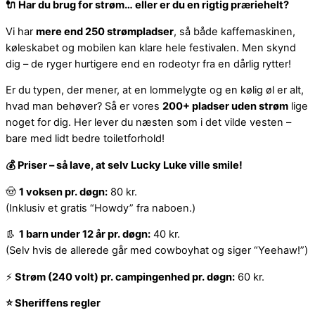
🔌
Har du brug for strøm… eller er du en rigtig præriehelt?
Vi har
mere end 250 strømpladser
, så både kaffemaskinen,
køleskabet og mobilen kan klare hele festivalen. Men skynd
dig – de ryger hurtigere end en rodeotyr fra en dårlig rytter!
Er du typen, der mener, at en lommelygte og en kølig øl er alt,
hvad man behøver? Så er vores
200+ pladser uden strøm
lige
noget for dig. Her lever du næsten som i det vilde vesten –
bare med lidt bedre toiletforhold!
💰
Priser – så lave, at selv Lucky Luke ville smile!
🤠
1 voksen pr. døgn:
80 kr.
(Inklusiv et gratis “Howdy” fra naboen.)
👢
1 barn under 12 år pr. døgn:
40 kr.
(Selv hvis de allerede går med cowboyhat og siger “Yeehaw!”)
⚡
Strøm (240 volt) pr. campingenhed pr. døgn:
60 kr.
⭐
Sheriffens regler